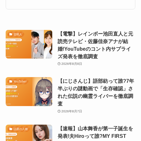
【電撃】レインボー池田直人と元
芸能人
読売テレビ・佐藤佳奈アナが結
婚!YouTubeのコント内サプライ
ズ発表を徹底調査
2026年8月8日
【にじさんじ】語部紡って誰?7年
YouTuber
半ぶりの謎動画で「生存確認」さ
れた伝説の幽霊ライバーを徹底調
査
2026年8月7日
【速報】山本舞香が第一子誕生を
話題の人物
発表!夫Hiroって誰?MY FIRST