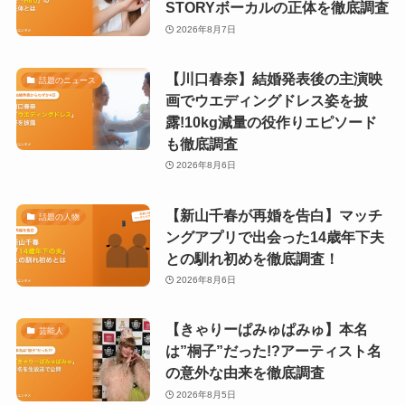
STORYボーカルの正体を徹底調査
2026年8月7日
【川口春奈】結婚発表後の主演映
話題のニュース
画でウエディングドレス姿を披
露!10kg減量の役作りエピソード
も徹底調査
2026年8月6日
【新山千春が再婚を告白】マッチ
話題の人物
ングアプリで出会った14歳年下夫
との馴れ初めを徹底調査！
2026年8月6日
【きゃりーぱみゅぱみゅ】本名
芸能人
は”桐子”だった!?アーティスト名
の意外な由来を徹底調査
2026年8月5日