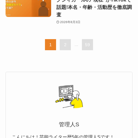
話題!本名・年齢・活動歴を徹底調
査
2026年8月3日
1
2
...
59
管理人S
こんにちは！芸能ライター歴5年の管理人Sです！