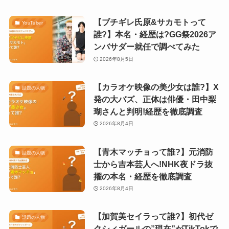
【ブチギレ氏原&サカモトって
YouTuber
誰?】本名・経歴は?GG祭2026ア
ンバサダー就任で調べてみた
2026年8月5日
【カラオケ映像の美少女は誰?】X
話題の人物
発の大バズ、正体は俳優・田中梨
瑚さんと判明!経歴を徹底調査
2026年8月4日
【青木マッチョって誰?】元消防
話題の人物
士から吉本芸人へ!NHK夜ドラ抜
擢の本名・経歴を徹底調査
2026年8月4日
【加賀美セイラって誰?】初代ゼ
話題の人物
クシィガールの”現在”がTikTokで