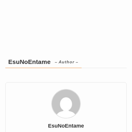
EsuNoEntame
– Author –
EsuNoEntame