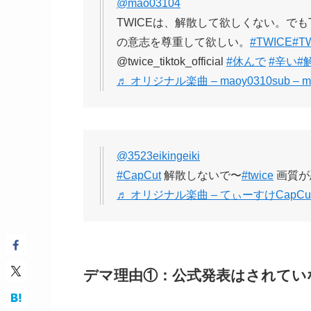
@mao03104
TWICEは、解散して欲しくない。でもT
の意志を尊重して欲しい。
#TWICE
#T
@twice_tiktok_official
#休んで
#辛い
#
♬ オリジナル楽曲 – maoy0310sub – m
@3523eikingeiki
#CapCut
解散しないで〜
#twice
画質が
♬ オリジナル楽曲 – てぃーすけCapCu
デマ理由①：公式発表はされてい