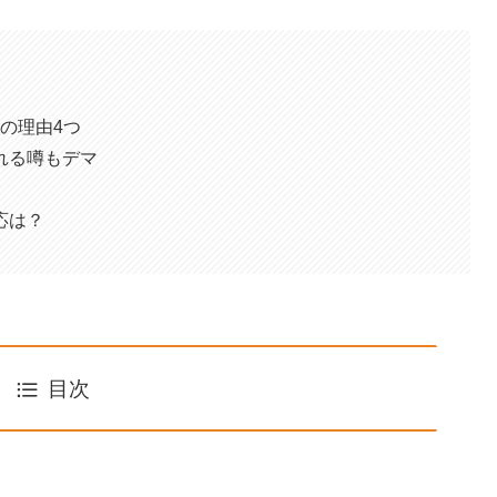
マの理由4つ
れる噂もデマ
応は？
目次