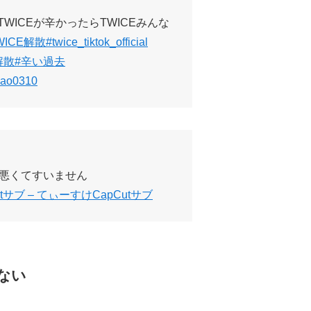
WICEが辛かったらTWICEみんな
WICE解散
#twice_tiktok_official
解散
#辛い過去
ao0310
悪くてすいません
tサブ – てぃーすけCapCutサブ
ない