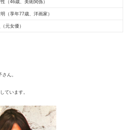
性（46歳、美術関係）
明（享年77歳、洋画家）
史（元女優）
子さん。
婚しています。