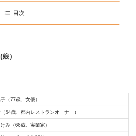
目次
(娘）
子（77歳、女優）
（54歳、都内レストランオーナー）
けみ（68歳、実業家）