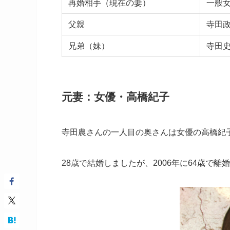
再婚相手（現在の妻）
一般女
父親
寺田政
兄弟（妹）
寺田
元妻：女優・高橋紀子
寺田農さんの一人目の奥さんは女優の高橋紀
28歳で結婚しましたが、2006年に64歳で離