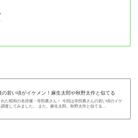
か
て
田農の若い頃がイケメン！麻生太郎や秋野太作と似てる
された昭和の名俳優・寺田農さん！ 今回は寺田農さんの若い頃のイケ
調査してみました。 また、麻生太郎、秋野太作と似てる...