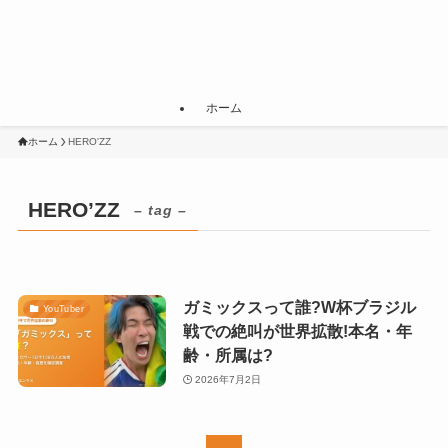
ホーム
ホーム
HERO'ZZ
HERO’ZZ
– tag –
ガミックスって誰?W杯ブラジル
YouTuber
戦での絶叫が世界拡散!本名・年
齢・所属は?
2026年7月2日