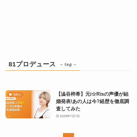
81プロデュース
– tag –
【澁谷梓希】元i☆Risの声優が結
芸能人
婚発表!あの人は今?経歴を徹底調
査してみた
2026年7月7日