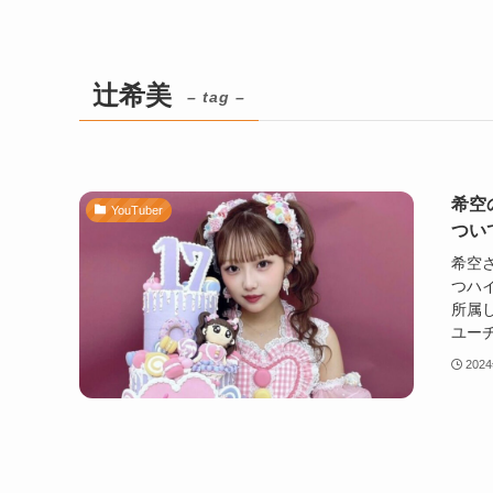
辻希美
– tag –
希空
YouTuber
つい
希空
つハイ
所属
ユーチ
202