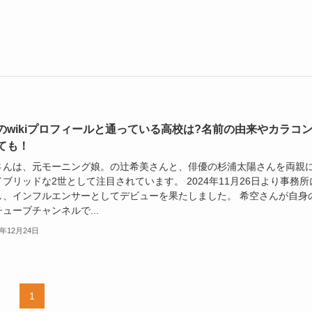
のwikiプロフィールと通っている高校は?名前の由来やカラコ
ても！
さんは、元モーニング娘。の辻希美さんと、俳優の杉浦太陽さんを両親
ブリッドな2世として注目されています。 2024年11月26日より事務所
し、インフルエンサーとしてデビューを果たしました。 希空さんが自身
ューブチャンネルで...
4年12月24日
1