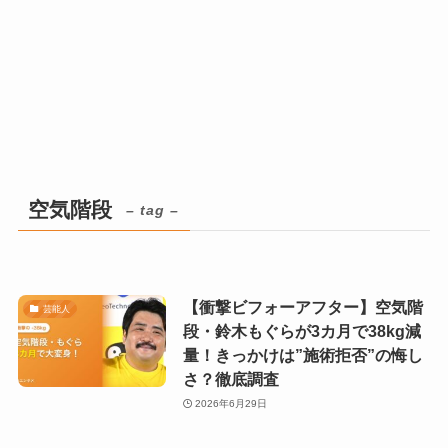
空気階段
– tag –
【衝撃ビフォーアフター】空気階
芸能人
段・鈴木もぐらが3カ月で38kg減
量！きっかけは”施術拒否”の悔し
さ？徹底調査
2026年6月29日