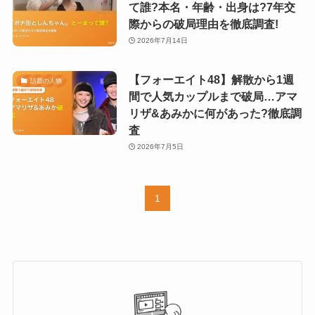
て誰?本名・年齢・出身は?7年交
際からの破局理由を徹底調査!
2026年7月14日
【フォーエイト48】解散から1週
話題の人物
間で人気カップルまで破局…アマ
リザ&あみかに何があった?徹底調
査
2026年7月5日
1