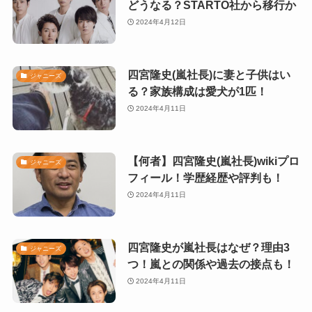
どうなる？STARTO社から移行か
2024年4月12日
四宮隆史(嵐社長)に妻と子供はい
ジャニーズ
る？家族構成は愛犬が1匹！
2024年4月11日
【何者】四宮隆史(嵐社長)wikiプロ
ジャニーズ
フィール！学歴経歴や評判も！
2024年4月11日
四宮隆史が嵐社長はなぜ？理由3
ジャニーズ
つ！嵐との関係や過去の接点も！
2024年4月11日