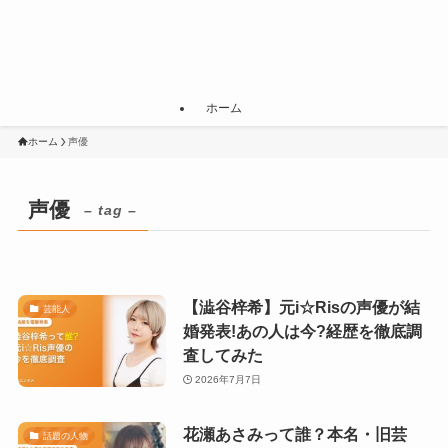
ホーム
ホーム
声優
声優
– tag –
【澁谷梓希】元i☆Risの声優が結
芸能人
婚発表!あの人は今?経歴を徹底調
査してみた
2026年7月7日
花瀬あさみって誰？本名・旧芸
話題の人物