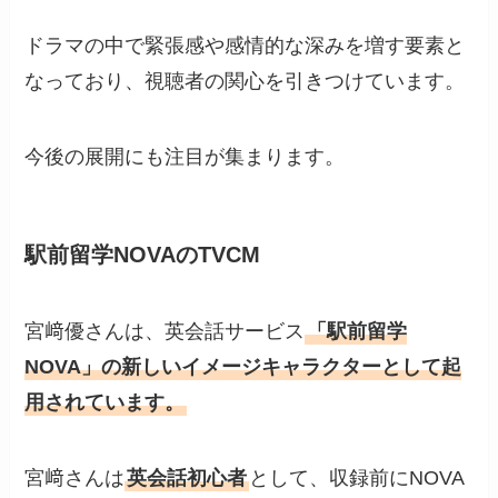
ドラマの中で緊張感や感情的な深みを増す要素と
なっており、視聴者の関心を引きつけています。
今後の展開にも注目が集まります。
駅前留学NOVAのTVCM
宮﨑優さんは、英会話サービス
「駅前留学
NOVA」の新しいイメージキャラクターとして起
用されています。
宮﨑さんは
英会話初心者
として、収録前にNOVA