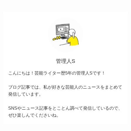
管理人S
こんにちは！芸能ライター歴5年の管理人Sです！
ブログ記事では、私が好きな芸能人のニュースをまとめて
発信しています。
SNSやニュース記事をとことん調べて発信しているので、
ぜひ楽しんでくださいね。