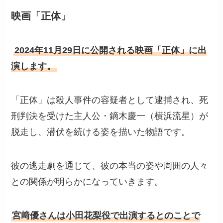
映画「正体」
2024年11月29日に公開される映画「正体」に出
演します。
「正体」は殺人事件の容疑者として逮捕され、死
刑判決を受けた主人公・鏑木慶一（横浜流星）が
脱走し、潜伏を続ける姿を描いた物語です。
彼の逃走劇を通じて、彼の本当の姿や周囲の人々
との関係が明らかになっていきます。
宮﨑優さんは小田花梨役で出演するとのことで