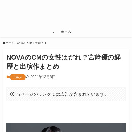
ホーム
ホーム
話題の人物
芸能人
NOVAのCMの女性はだれ？宮﨑優の経
歴と出演作まとめ
2024年12月8日
芸能人
当ページのリンクには広告が含まれています。