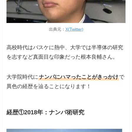
出典元：
X(Twitter)
高校時代はバスケに熱中、大学では半導体の研究
を志すなど真面目な印象だった根本良輔さん。
大学院時代に
ナンパにハマったことがきっかけ
で
異色の経歴を辿ることになります！
経歴①2018年：ナンパ術研究