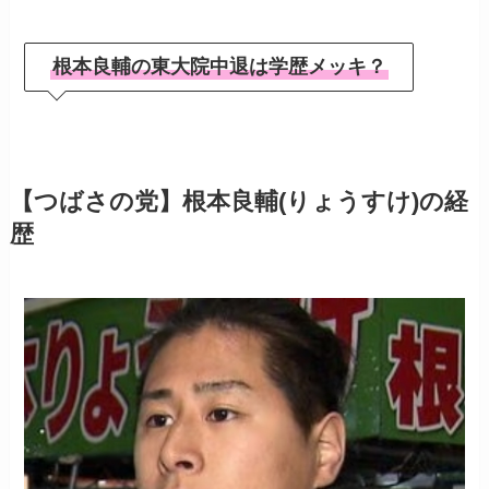
根本良輔の東大院中退は学歴メッキ？
【つばさの党】根本良輔(りょうすけ)の経
歴