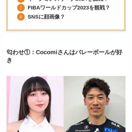
FIBAワールドカップ2023を観戦？
SNSに顔画像？
匂わせ①：
Cocomiさん
はバレーボールが好
き