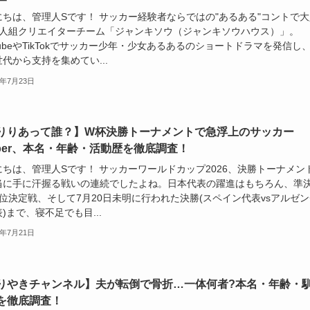
にちは、管理人Sです！ サッカー経験者ならではの"あるある"コントで大
4人組クリエイターチーム「ジャンキソウ（ジャンキソウハウス）」。
TubeやTikTokでサッカー少年・少女あるあるのショートドラマを発信し
代から支持を集めてい...
6年7月23日
りりあって誰？】W杯決勝トーナメントで急浮上のサッカー
uber、本名・年齢・活動歴を徹底調査！
にちは、管理人Sです！ サッカーワールドカップ2026、決勝トーナメン
当に手に汗握る戦いの連続でしたよね。日本代表の躍進はもちろん、準
位決定戦、そして7月20日未明に行われた決勝(スペイン代表vsアルゼン
)まで、寝不足でも目...
6年7月21日
りやきチャンネル】夫が転倒で骨折…一体何者?本名・年齢・
を徹底調査！