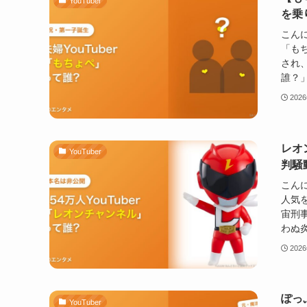
YouTuber
を乗
こんに
「も
され
誰？」
202
レオ
YouTuber
判騒
こんに
人気
宙刑
わぬ炎
202
ぽっ
YouTuber