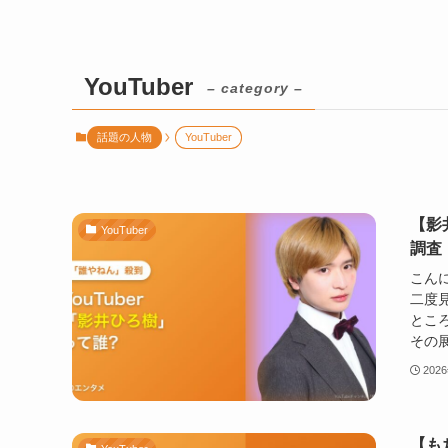
YouTuber
– category –
話題の人物
YouTuber
【影
YouTuber
調査
こんに
二度見
とこ
その展
202
【も