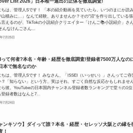
cover List 2026」日本唯一選出の正体を徹底調査!
にちは、管理人Sです！ 「本の紹介動画を見ていたら、いつのまにか読
が山積みに…」なんて経験、ありませんか？その"沼"を作り出している
言えるのが、TikTokの小説紹介クリエイター「けんご📚小説紹介」さ
そんなけんごさん...
6年7月25日
SEIって何者?本名・年齢・経歴を徹底調査!登録者7500万人なの
日本で無名なのか
ちは、管理人Sです！ みなさん、「ISSEI（いっせい）」さんってご存
か？「知らない」という方、実はそれ、すごく自然な反応かもしれませ
ら彼、YouTubeの日本国内チャンネル登録者数ランキングで堂々の1位
登録者数はなんと7...
6年7月24日
ャンキソウ】ダイって誰？本名・経歴・セレッソ大阪との縁を
査！