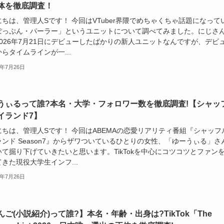
体を徹底調査！
ちは、管理人Sです！ 今回はVTuber界隈でめちゃくちゃ話題になって
ぽっぷん・パーラー」というユニットについて調べてみました。にじさ
2026年7月21日にデビューしたばかりの新人ユニットなんですが、デビ
らタイムラインが一...
6年7月26日
うぃるって誰?本名・大学・フォロワー数を徹底調査!【シャッ
イランド7】
にちは、管理人Sです！ 今回はABEMAの恋愛リアリティ番組『シャッフ
ンド Season7』からザワついているひとりの女性、「ゆーうぃる」さ
いて掘り下げていきたいと思います。TikTokを中心にコツコツとファン
きた現役大学生インフ...
6年7月26日
んご(小説紹介)って誰?】本名・年齢・出身は?TikTok「The