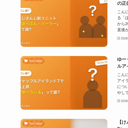
の正
こんに
る「
から
直後か
202
ゆー
YouTuber
ルア
こん
アイラ
につ
やして
202
【け
YouTuber