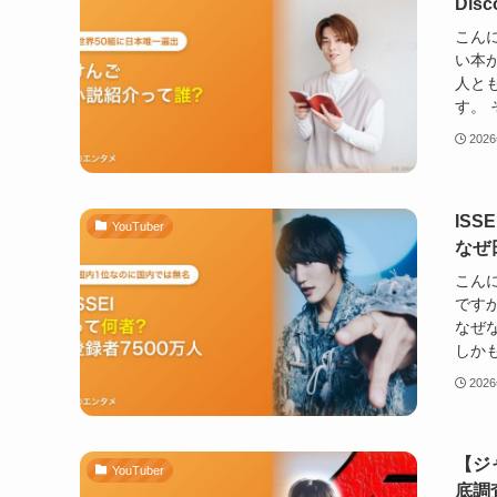
Dis
こん
い本
人とも
す。 
202
IS
YouTuber
なぜ
こんに
です
なぜな
しかも
202
【ジ
YouTuber
底調