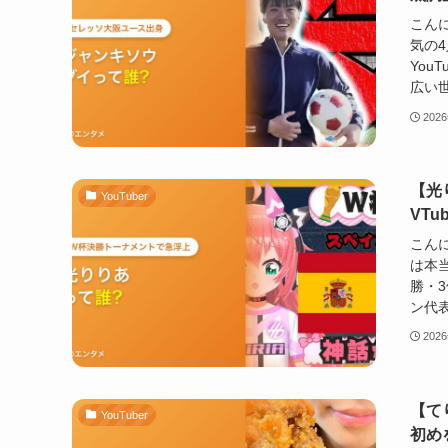
こん
気の
You
広い世
202
【光
YouTuber
VT
こん
は本
勝・3
ン代表
202
【て
YouTuber
初め