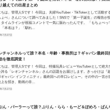
り越えての出産まとめ
ちは、管理人Sです！ 今回は、夫婦YouTuber・TikTokerとして活動す
ちょぺ」さんについて調べてみました！SNSで「第一子誕生」の報告が
、タイムラインが祝福コメントで一気に賑わったんです。 「もちょぺっ
「本名は？」「馴れ...
6年7月27日
ンチャンネルって誰？本名・年齢・事務所は？ギャバン最終回
動を徹底調査！
ちは、管理人Sです！ 今回は、特撮玩具レビューYouTuberとして絶大
を誇る「レオンチャンネル」さんの話題をお届けします。きっかけは『
事ギャバン インフィニティ』最終回への辛口レビュー。その中の一言が
上を招き、動画の非...
6年7月27日
ぷん・パーラーって誰？ぷりん・らら・もーど＆ぽめろ・ぱん