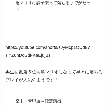
亀マリオは調子乗って落ちるまでがセッ
ト
https://youtube.com/shorts/sJyMcp1OUd8?
si=Z6nDoSdFKaEjujBz
再生回数第５位も亀マリオになって早々に落ちる
プレイが人気のようです！
空中＋青甲羅＝確定演出